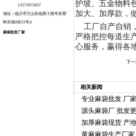
护坡、五金物料
13573975837
加大、加厚款，
地址：临沂市兰山区临西十路华东塑
料市场9排33号A
工厂自产自销
麻袋批发厂家
严格把控每道生
心服务，赢得各
下一
相关新闻
专业麻袋批发 厂
源头麻袋厂 批发
加厚麻袋现货 产
黄麻麻袋生产厂家